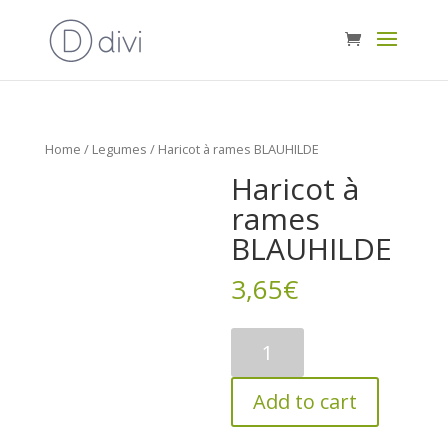
Home
/
Legumes
/ Haricot à rames BLAUHILDE
Haricot à
rames
BLAUHILDE
3,65
€
Haricot
à
rames
Add to cart
BLAUHILDE
quantity