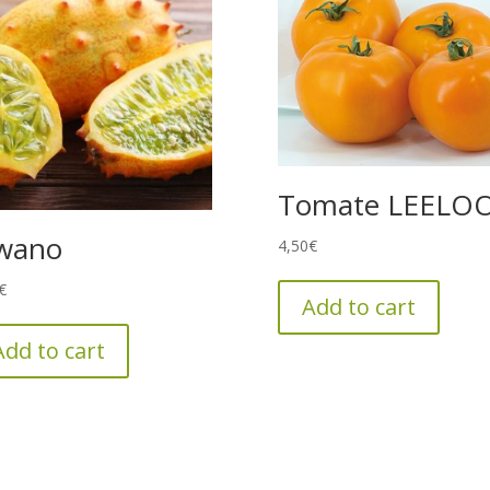
Tomate LEELO
wano
4,50
€
€
Add to cart
Add to cart