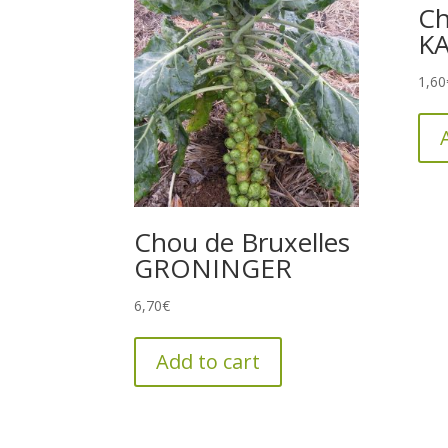
Ch
K
1,60
Chou de Bruxelles
GRONINGER
6,70
€
Add to cart