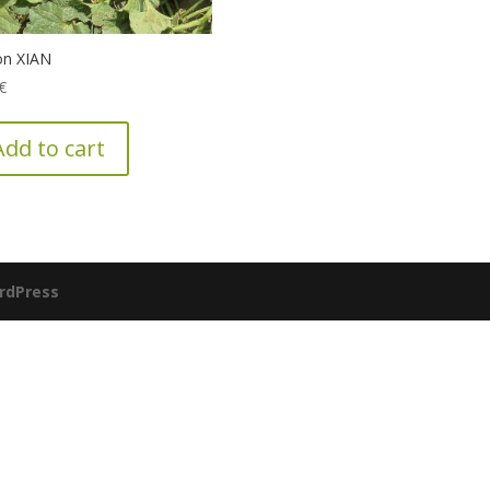
on XIAN
€
Add to cart
rdPress